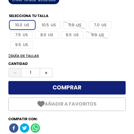
9
.
torretin
10
.
balon
10.0 US
10.5 US
11.0 US
7.0 US
7.5 US
8.0 US
8.5 US
9.0 US
9.5 US
GUÍA DE TALLAS
CANTIDAD
－
＋
COMPRAR