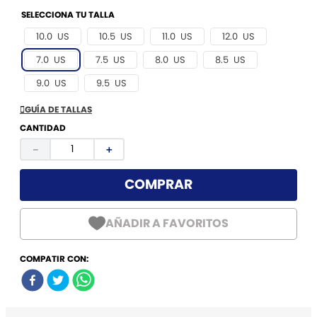
9
.
torretin
10
.
balon
10.0 US
10.5 US
11.0 US
12.0 US
7.0 US
7.5 US
8.0 US
8.5 US
9.0 US
9.5 US
GUÍA DE TALLAS
CANTIDAD
－
＋
COMPRAR